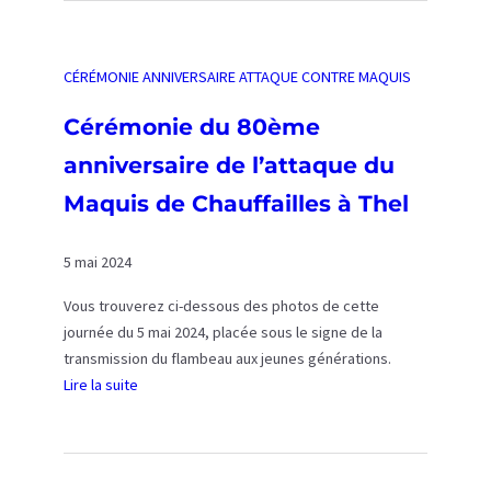
e
n
i
s
a
s
e
u
d
CÉRÉMONIE ANNIVERSAIRE ATTAQUE CONTRE MAQUIS
x
g
e
p
u
C
Cérémonie du 80ème
l
r
h
anniversaire de l’attaque du
i
a
a
c
t
u
Maquis de Chauffailles à Thel
a
i
f
t
o
f
5 mai 2024
i
n
a
f
d
i
Vous trouverez ci-dessous des photos de cette
s
u
l
journée du 5 mai 2024, placée sous le signe de la
d
p
l
transmission du flambeau aux jeunes générations.
e
u
e
Lire la suite
s
p
s
:
S
i
à
C
t
t
T
é
è
r
h
r