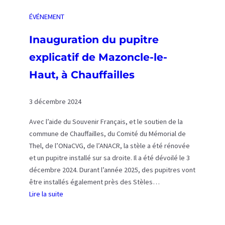
r
u
e
ÉVÉNEMENT
g
d
u
Inauguration du pupitre
e
r
l
explicatif de Mazoncle-le-
a
’
t
Haut, à Chauffailles
a
i
t
o
t
3 décembre 2024
n
a
d
Avec l’aide du Souvenir Français, et le soutien de la
q
e
commune de Chauffailles, du Comité du Mémorial de
u
s
Thel, de l’ONaCVG, de l’ANACR, la stèle a été rénovée
e
p
et un pupitre installé sur sa droite. Il a été dévoilé le 3
d
u
décembre 2024. Durant l’année 2025, des pupitres vont
u
p
être installés également près des Stèles…
M
i
Lire la suite
a
t
:
q
r
I
u