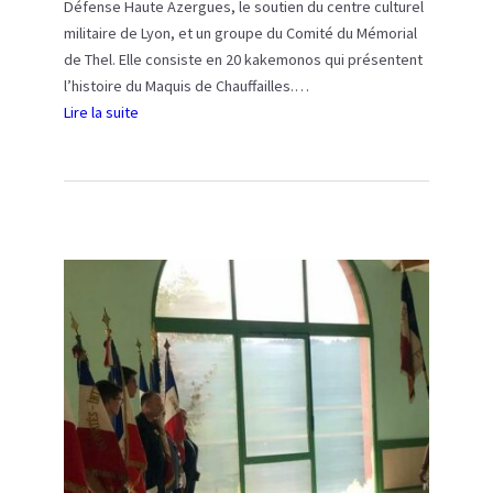
a
Défense Haute Azergues, le soutien du centre culturel
t
militaire de Lyon, et un groupe du Comité du Mémorial
t
de Thel. Elle consiste en 20 kakemonos qui présentent
a
l’histoire du Maquis de Chauffailles.…
q
Lire la suite
u
:
e
N
c
O
o
U
n
V
t
E
r
L
e
L
l
E
e
E
M
X
a
P
q
O
u
S