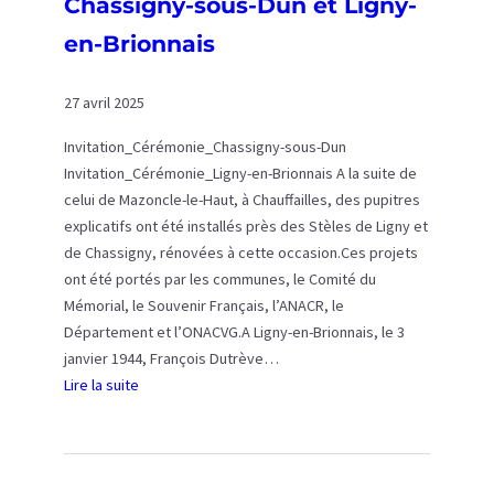
Chassigny-sous-Dun et Ligny-
s
en-Brionnais
d
u
8
27 avril 2025
1
Invitation_Cérémonie_Chassigny-sous-Dun
è
Invitation_Cérémonie_Ligny-en-Brionnais A la suite de
m
celui de Mazoncle-le-Haut, à Chauffailles, des pupitres
e
explicatifs ont été installés près des Stèles de Ligny et
a
de Chassigny, rénovées à cette occasion.Ces projets
n
ont été portés par les communes, le Comité du
n
Mémorial, le Souvenir Français, l’ANACR, le
i
Département et l’ONACVG.A Ligny-en-Brionnais, le 3
v
janvier 1944, François Dutrève…
e
Lire la suite
r
:
s
I
a
n
i
a