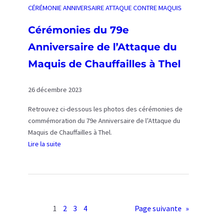
c
e
CÉRÉMONIE ANNIVERSAIRE ATTAQUE CONTRE MAQUIS
-
l
r
D
e
s
Cérémonies du 79e
u
-
a
n
Anniversaire de l’Attaque du
l
i
e
e
r
Maquis de Chauffailles à Thel
t
-
e
L
H
d
26 décembre 2023
i
a
e
g
u
l
Retrouvez ci-dessous les photos des cérémonies de
n
t
’
commémoration du 79e Anniversaire de l’Attaque du
y
,
a
Maquis de Chauffailles à Thel.
-
à
t
Lire la suite
e
C
t
:
n
h
a
C
-
a
q
é
B
u
u
r
r
f
e
é
i
1
2
3
4
Page suivante
»
f
d
m