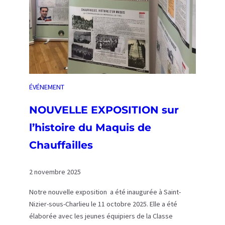
m
e
a
n
n
i
v
ÉVÉNEMENT
e
r
NOUVELLE EXPOSITION sur
s
l’histoire du Maquis de
a
i
Chauffailles
r
e
2 novembre 2025
d
e
Notre nouvelle exposition a été inaugurée à Saint-
l
Nizier-sous-Charlieu le 11 octobre 2025. Elle a été
’
élaborée avec les jeunes équipiers de la Classe