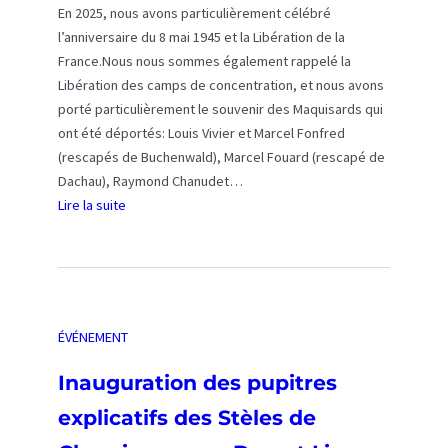
En 2025, nous avons particulièrement célébré
l’anniversaire du 8 mai 1945 et la Libération de la
France.Nous nous sommes également rappelé la
Libération des camps de concentration, et nous avons
porté particulièrement le souvenir des Maquisards qui
ont été déportés: Louis Vivier et Marcel Fonfred
(rescapés de Buchenwald), Marcel Fouard (rescapé de
Dachau), Raymond Chanudet…
Lire la suite
:
C
é
r
é
ÉVÉNEMENT
m
o
Inauguration des pupitres
n
explicatifs des Stèles de
i
e