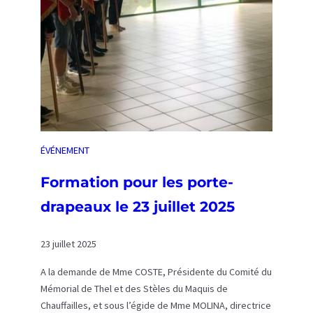
i
I
s
T
,
I
e
O
t
N
8
s
0
u
è
r
m
l
ÉVÉNEMENT
e
’
a
h
Formation pour les porte-
n
i
drapeaux le 23 juillet 2025
n
s
i
t
v
23 juillet 2025
o
e
i
A la demande de Mme COSTE, Présidente du Comité du
r
r
Mémorial de Thel et des Stèles du Maquis de
s
e
Chauffailles, et sous l’égide de Mme MOLINA, directrice
a
d