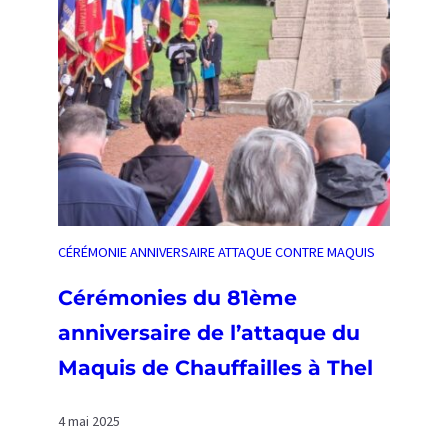
M
é
m
o
i
r
e
1
6
m
a
CÉRÉMONIE ANNIVERSAIRE ATTAQUE CONTRE MAQUIS
i
2
Cérémonies du 81ème
0
anniversaire de l’attaque du
2
5
Maquis de Chauffailles à Thel
4 mai 2025