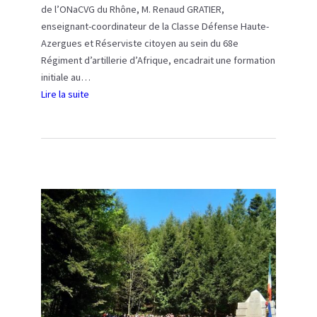
de l’ONaCVG du Rhône, M. Renaud GRATIER,
i
u
enseignant-coordinateur de la Classe Défense Haute-
r
M
Azergues et Réserviste citoyen au sein du 68e
e
a
Régiment d’artillerie d’Afrique, encadrait une formation
d
q
initiale au…
e
u
Lire la suite
l
i
:
’
s
F
i
d
o
n
e
r
a
C
m
u
h
a
g
a
t
u
u
i
r
f
o
a
f
n
t
a
p
i
i
o
o
l
u