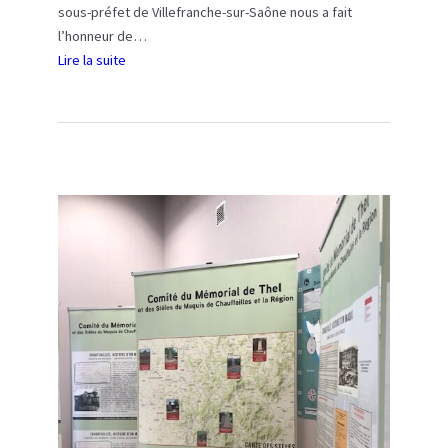
r
sous-préfet de Villefranche-sur-Saône nous a fait
y
l’honneur de…
-
Lire la suite
:
l
C
a
é
-
r
M
é
o
m
n
o
t
n
a
i
g
e
n
s
e
d
u
8
2
è