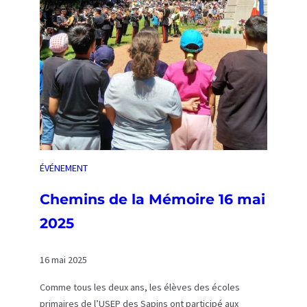
n
l
r
d
e
l
u
s
e
M
s
é
p
m
o
o
r
r
t
i
e
a
-
l
ÉVÉNEMENT
d
d
r
Chemins de la Mémoire 16 mai
e
a
T
2025
p
h
e
e
16 mai 2025
a
l
u
Comme tous les deux ans, les élèves des écoles
x
primaires de l’USEP des Sapins ont participé aux