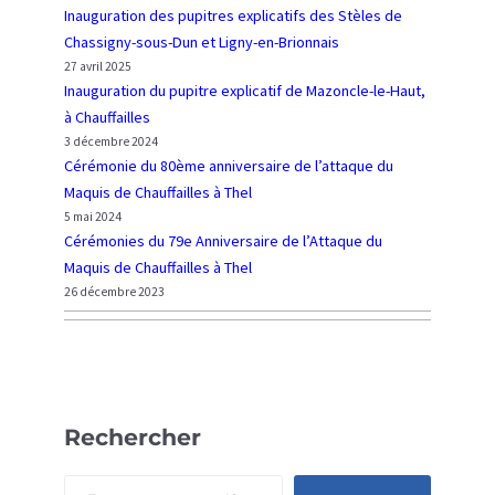
Inauguration des pupitres explicatifs des Stèles de
e
i
Chassigny-sous-Dun et Ligny-en-Brionnais
s
r
27 avril 2025
à
e
Inauguration du pupitre explicatif de Mazoncle-le-Haut,
T
d
à Chauffailles
h
e
3 décembre 2024
e
l
Cérémonie du 80ème anniversaire de l’attaque du
l
’
Maquis de Chauffailles à Thel
A
5 mai 2024
t
Cérémonies du 79e Anniversaire de l’Attaque du
t
Maquis de Chauffailles à Thel
a
26 décembre 2023
q
u
e
d
u
Rechercher
M
a
S