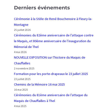
o
a
u
o
n
Derniers événements
i
M
n
n
l
a
i
a
Cérémonie à la Stèle de René Bouchenoire à Fleury-la-
l
q
e
i
Montagne
e
u
s
s
25 juillet 2026
s
i
d
Cérémonies du 82ème anniversaire de l’attaque contre
s
u
le Maquis, et 80ème anniversaire de l’inauguration du
d
7
Mémorial de Thel
e
9
4 mai 2026
C
e
NOUVELLE EXPOSITION sur l’histoire du Maquis de
h
A
Chauffailles
a
n
2 novembre 2025
u
n
Formation pour les porte-drapeaux le 23 juillet 2025
f
i
23 juillet 2025
Chemins de la Mémoire 16 mai 2025
f
v
16 mai 2025
a
e
Cérémonies du 81ème anniversaire de l’attaque du
i
r
Maquis de Chauffailles à Thel
l
s
4 mai 2025
l
a