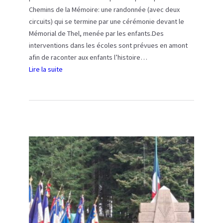
l
Chemins de la Mémoire: une randonnée (avec deux
e
circuits) qui se termine par une cérémonie devant le
2
Mémorial de Thel, menée par les enfants.Des
3
interventions dans les écoles sont prévues en amont
j
afin de raconter aux enfants l’histoire…
u
Lire la suite
i
:
l
C
l
h
e
e
t
m
2
i
0
n
2
s
5
d
e
l
a