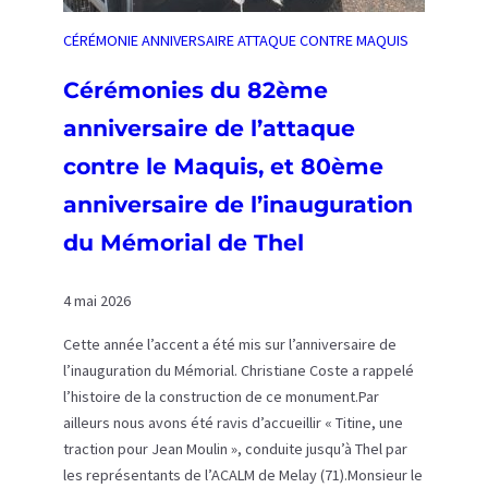
e
n
CÉRÉMONIE ANNIVERSAIRE ATTAQUE CONTRE MAQUIS
é
B
Cérémonies du 82ème
o
anniversaire de l’attaque
u
c
contre le Maquis, et 80ème
h
anniversaire de l’inauguration
e
du Mémorial de Thel
n
o
i
4 mai 2026
r
e
Cette année l’accent a été mis sur l’anniversaire de
à
l’inauguration du Mémorial. Christiane Coste a rappelé
F
l’histoire de la construction de ce monument.Par
l
ailleurs nous avons été ravis d’accueillir « Titine, une
e
traction pour Jean Moulin », conduite jusqu’à Thel par
u
les représentants de l’ACALM de Melay (71).Monsieur le