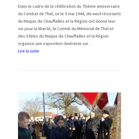
e
1
Dans le cadre de la célébration du 75ième anniversaire
s
9
du Combat de Thel, où le 3 mai 1944, dix-neuf résistants
à
4
du Maquis de Chauffailles et la Région ont donné leur
T
4
vie pour la liberté, le Comité du Mémorial de Thel et
h
des Stèles du Maquis de Chauffailles et la Région
e
organise une exposition itinérante sur…
l
Lire la suite
:
E
X
P
O
S
I
T
I
O
N