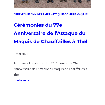
v
e
r
CÉRÉMONIE ANNIVERSAIRE ATTAQUE CONTRE MAQUIS
s
a
Cérémonies du 77e
i
Anniversaire de l’Attaque du
r
e
Maquis de Chauffailles à Thel
d
e
9 mai 2021
l
’
Retrouvez les photos des Cérémonies du 77e
A
Anniversaire de l’Attaque du Maquis de Chauffailles à
t
Thel
t
Lire la suite
a
:
q
C
u
é
e
r