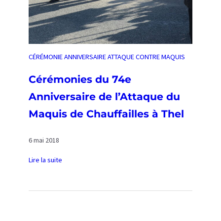
a
t
i
v
e
CÉRÉMONIE ANNIVERSAIRE ATTAQUE CONTRE MAQUIS
d
e
Cérémonies du 74e
L
Anniversaire de l’Attaque du
i
g
Maquis de Chauffailles à Thel
n
y
6 mai 2018
-
e
Lire la suite
n
:
-
C
B
é
r
r
i
é