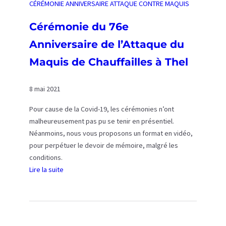
CÉRÉMONIE ANNIVERSAIRE ATTAQUE CONTRE MAQUIS
l
s
e
a
Cérémonie du 76e
s
i
Anniversaire de l’Attaque du
à
r
T
e
Maquis de Chauffailles à Thel
h
d
e
e
8 mai 2021
l
l
’
Pour cause de la Covid-19, les cérémonies n’ont
A
malheureusement pas pu se tenir en présentiel.
t
Néanmoins, nous vous proposons un format en vidéo,
t
pour perpétuer le devoir de mémoire, malgré les
a
conditions.
q
Lire la suite
u
:
e
C
d
é
u
r