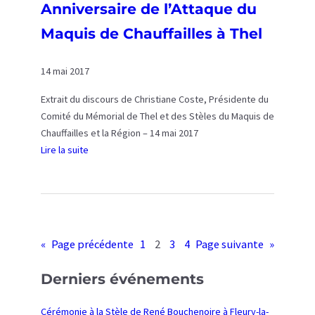
Anniversaire de l’Attaque du
e
à
r
T
Maquis de Chauffailles à Thel
s
h
a
e
14 mai 2017
i
l
r
Extrait du discours de Christiane Coste, Présidente du
e
Comité du Mémorial de Thel et des Stèles du Maquis de
d
Chauffailles et la Région – 14 mai 2017
u
Lire la suite
r
:
e
C
t
é
o
r
u
é
«
Page précédente
1
2
3
4
Page suivante
»
r
m
d
o
Derniers événements
’
n
A
i
Cérémonie à la Stèle de René Bouchenoire à Fleury-la-