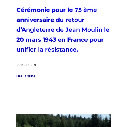
s
a
Cérémonie pour le 75 ème
i
anniversaire du retour
r
e
d’Angleterre de Jean Moulin le
d
20 mars 1943 en France pour
e
unifier la résistance.
l
’
A
20 mars 2018
t
t
Lire la suite
:
a
C
q
é
u
r
e
é
d
m
u
o
M