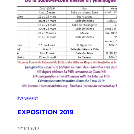
t
M
i
a
o
q
n
u
d
i
u
s
C
d
i
e
r
C
c
h
u
a
i
u
t
f
d
f
ÉVÉNEMENT
u
a
3
EXPOSITION 2019
i
m
l
a
l
4 mars 2019
i