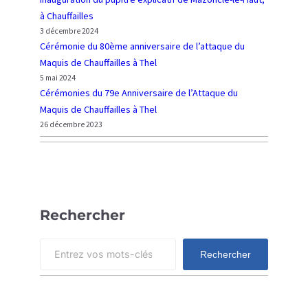
i
d
à Chauffailles
n
e
3 décembre 2024
l
l
Cérémonie du 80ème anniversaire de l’attaque du
e
’
Maquis de Chauffailles à Thel
2
A
5 mai 2024
0
t
Cérémonies du 79e Anniversaire de l’Attaque du
m
t
Maquis de Chauffailles à Thel
a
a
26 décembre 2023
r
q
s
u
1
e
9
d
4
u
Rechercher
3
M
e
a
S
n
Rechercher
q
e
F
u
a
r
i
r
a
s