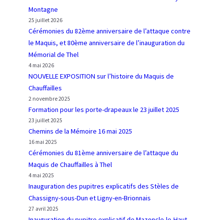
n
e
Montagne
g
s
25 juillet 2026
l
d
Cérémonies du 82ème anniversaire de l’attaque contre
e
u
le Maquis, et 80ème anniversaire de l’inauguration du
t
7
Mémorial de Thel
e
3
4 mai 2026
r
e
NOUVELLE EXPOSITION sur l’histoire du Maquis de
r
A
Chauffailles
e
n
2 novembre 2025
d
n
Formation pour les porte-drapeaux le 23 juillet 2025
e
i
23 juillet 2025
Chemins de la Mémoire 16 mai 2025
J
v
16 mai 2025
e
e
Cérémonies du 81ème anniversaire de l’attaque du
a
r
Maquis de Chauffailles à Thel
n
s
4 mai 2025
M
a
Inauguration des pupitres explicatifs des Stèles de
o
i
Chassigny-sous-Dun et Ligny-en-Brionnais
u
r
27 avril 2025
l
e
Inauguration du pupitre explicatif de Mazoncle-le-Haut,