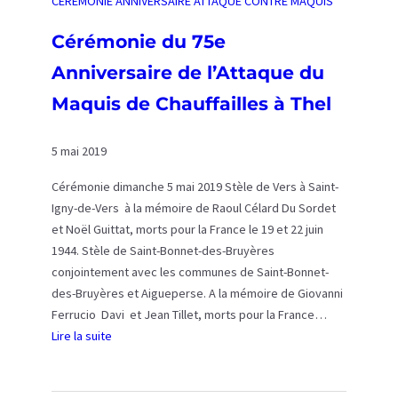
CÉRÉMONIE ANNIVERSAIRE ATTAQUE CONTRE MAQUIS
s
a
à
i
Cérémonie du 75e
T
r
Anniversaire de l’Attaque du
h
e
e
d
Maquis de Chauffailles à Thel
l
e
l
5 mai 2019
’
A
Cérémonie dimanche 5 mai 2019 Stèle de Vers à Saint-
t
Igny-de-Vers à la mémoire de Raoul Célard Du Sordet
t
et Noël Guittat, morts pour la France le 19 et 22 juin
a
1944. Stèle de Saint-Bonnet-des-Bruyères
q
conjointement avec les communes de Saint-Bonnet-
u
des-Bruyères et Aigueperse. A la mémoire de Giovanni
e
Ferrucio Davi et Jean Tillet, morts pour la France…
d
Lire la suite
u
:
M
C
a