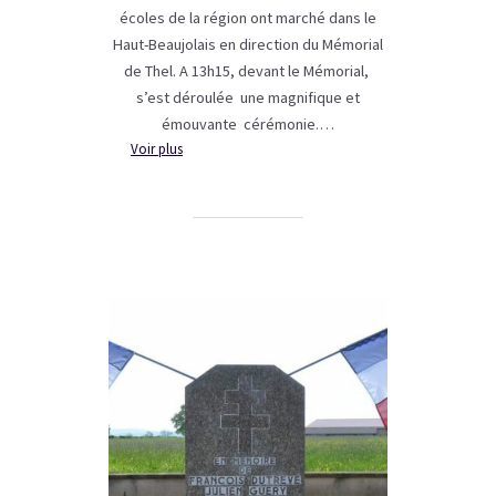
écoles de la région ont marché dans le
Haut-Beaujolais en direction du Mémorial
de Thel. A 13h15, devant le Mémorial,
s’est déroulée une magnifique et
émouvante cérémonie.…
:
Voir plus
Les
Chemins
de
la
Mémoire
–
L’USEP
du
Rhône