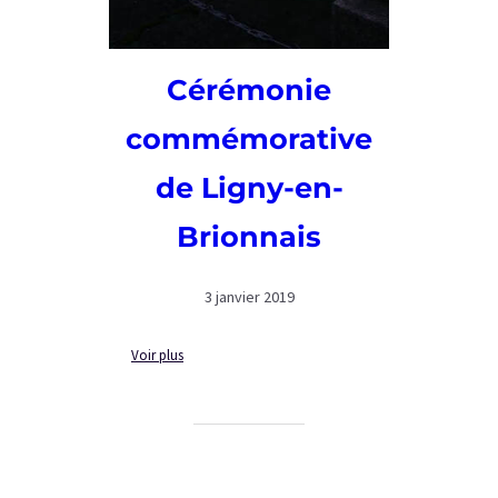
Cérémonie
commémorative
de Ligny-en-
Brionnais
3 janvier 2019
:
Voir plus
Cérémonie
commémorative
de
Ligny-
en-