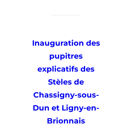
Chemins
de
la
Mémoire
16
mai
Inauguration des
2025
pupitres
explicatifs des
Stèles de
Chassigny-sous-
Dun et Ligny-en-
Brionnais