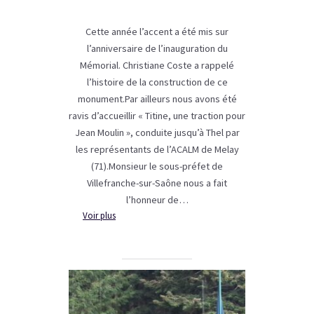
Cette année l’accent a été mis sur
l’anniversaire de l’inauguration du
Mémorial. Christiane Coste a rappelé
l’histoire de la construction de ce
monument.Par ailleurs nous avons été
ravis d’accueillir « Titine, une traction pour
Jean Moulin », conduite jusqu’à Thel par
les représentants de l’ACALM de Melay
(71).Monsieur le sous-préfet de
Villefranche-sur-Saône nous a fait
l’honneur de…
:
Voir plus
Cérémonies
du
82ème
anniversaire
de
l’attaque