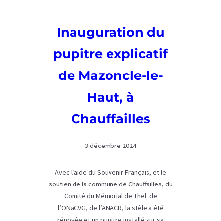
des
Stèles
Inauguration du
de
Chassigny-
pupitre explicatif
sous-
Dun
de Mazoncle-le-
et
Ligny-
Haut, à
en-
Brionnais
Chauffailles
3 décembre 2024
Avec l’aide du Souvenir Français, et le
soutien de la commune de Chauffailles, du
Comité du Mémorial de Thel, de
l’ONaCVG, de l’ANACR, la stèle a été
rénovée et un pupitre installé sur sa