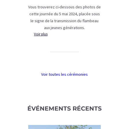
Vous trouverez ci-dessous des photos de
cette journée du 5 mai 2024, placée sous
le signe de la transmission du flambeau
aux jeunes générations.
:
Voir plus
Cérémonie
du
80ème
anniversaire
de
l’attaque
Voir toutes les cérémonies
du
Maquis
de
Chauffailles
à
ÉVÉNEMENTS RÉCENTS
Thel