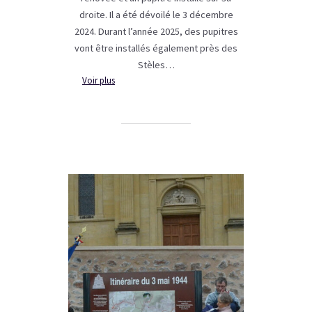
droite. Il a été dévoilé le 3 décembre
2024. Durant l’année 2025, des pupitres
vont être installés également près des
Stèles…
:
Voir plus
Inauguration
du
pupitre
explicatif
de
Mazoncle-
le-
Haut,
à
Chauffailles