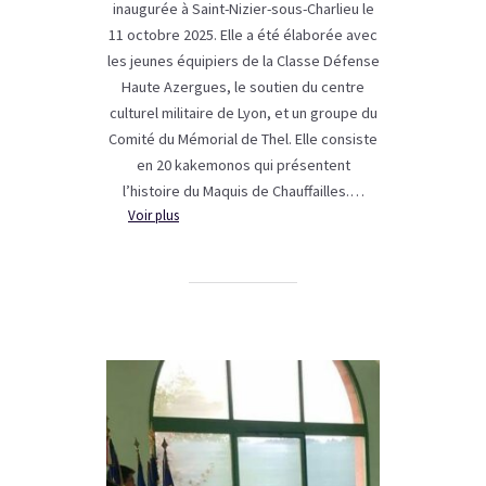
inaugurée à Saint-Nizier-sous-Charlieu le
11 octobre 2025. Elle a été élaborée avec
les jeunes équipiers de la Classe Défense
Haute Azergues, le soutien du centre
culturel militaire de Lyon, et un groupe du
Comité du Mémorial de Thel. Elle consiste
en 20 kakemonos qui présentent
l’histoire du Maquis de Chauffailles.…
:
Voir plus
NOUVELLE
EXPOSITION
sur
l’histoire
du
Maquis
de
Chauffailles