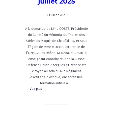
juillet 2025
23 juillet 2025
A la demande de Mme COSTE, Présidente
du Comité du Mémorial de Thel et des
Stèles du Maquis de Chauffailles, et sous
l’égide de Mme MOLINA, directrice de
l’ONaCVG du Rhône, M. Renaud GRATIER,
enseignant-coordinateur de la Classe
Défense Haute-Azergues et Réserviste
citoyen au sein du 68e Régiment
d’artillerie d’Afrique, encadrait une
formation initiale au…
:
Voir plus
Formation
pour
les
porte-