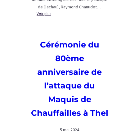
de Dachau), Raymond Chanudet…
:
Voir plus
Cérémonies
du
81ème
anniversaire
Cérémonie du
de
l’attaque
80ème
du
Maquis
anniversaire de
de
Chauffailles
l’attaque du
à
Thel
Maquis de
Chauffailles à Thel
5 mai 2024