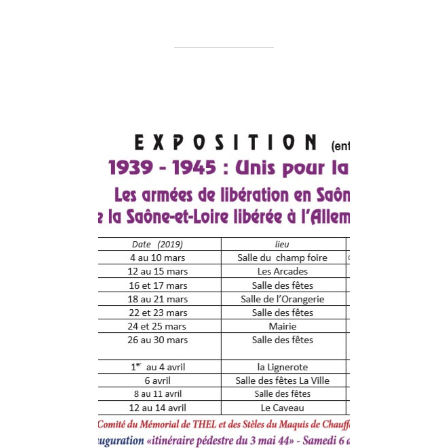
Inauguration
du
Circuit
du
3
mai
1944