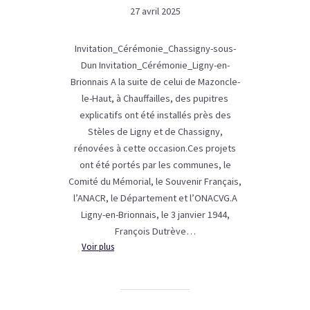
27 avril 2025
Invitation_Cérémonie_Chassigny-sous-
Dun Invitation_Cérémonie_Ligny-en-
Brionnais A la suite de celui de Mazoncle-
le-Haut, à Chauffailles, des pupitres
explicatifs ont été installés près des
Stèles de Ligny et de Chassigny,
rénovées à cette occasion.Ces projets
ont été portés par les communes, le
Comité du Mémorial, le Souvenir Français,
l’ANACR, le Département et l’ONACVG.A
Ligny-en-Brionnais, le 3 janvier 1944,
François Dutrève…
:
Voir plus
Inauguration
des
pupitres
explicatifs