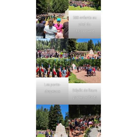
560 enfants au
pied du
Monument
Les porte-
Dépôt de fleurs
drapeaux
par les enfants