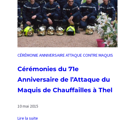
e
C
o
s
t
e
CÉRÉMONIE ANNIVERSAIRE ATTAQUE CONTRE MAQUIS
Cérémonies du 71e
Anniversaire de l’Attaque du
Maquis de Chauffailles à Thel
10 mai 2015
Lire la suite
:
C