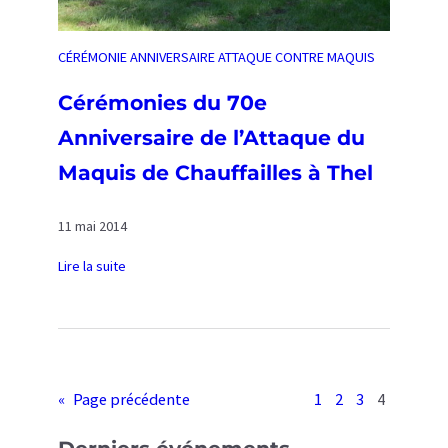
e
r
CÉRÉMONIE ANNIVERSAIRE ATTAQUE CONTRE MAQUIS
s
a
Cérémonies du 70e
i
Anniversaire de l’Attaque du
r
e
Maquis de Chauffailles à Thel
d
e
11 mai 2014
l
’
Lire la suite
A
:
t
C
t
é
a
r
q
é
«
Page précédente
1
2
3
4
u
m
e
o