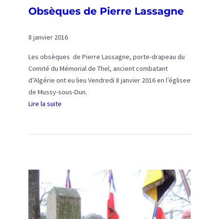
Obsèques de Pierre Lassagne
8 janvier 2016
Les obsèques de Pierre Lassagne, porte-drapeau du
Comité du Mémorial de Thel, ancient combatant
d’Algérie ont eu lieu Vendredi 8 janvier 2016 en l’églisee
de Mussy-sous-Dun.
Lire la suite
:
O
b
s
è
q
u
e
s