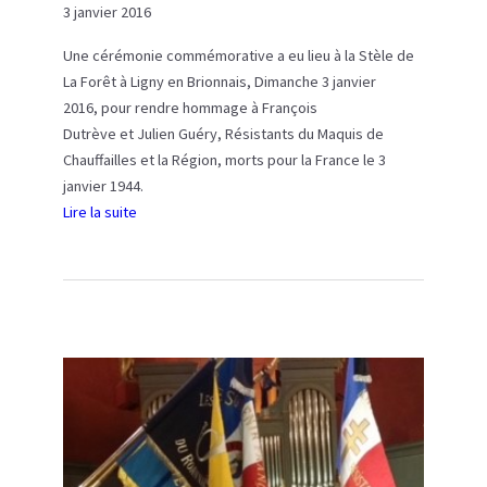
3 janvier 2016
Une cérémonie commémorative a eu lieu à la Stèle de
La Forêt à Ligny en Brionnais, Dimanche 3 janvier
2016, pour rendre hommage à François
Dutrève et Julien Guéry, Résistants du Maquis de
Chauffailles et la Région, morts pour la France le 3
janvier 1944.
Lire la suite
:
C
é
r
é
m
o
n
i
e