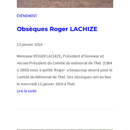
e
a
x
r
p
ÉVÉNEMENT
s
o
2
Obsèques Roger LACHIZE
s
0
i
1
t
13 janvier 2016
6
i
à
Monsieur ROGER LACHIZE, Président d’Honneur et
o
C
Ancien Président du Comité du mémorial de Thel (1984
n
h
à 2003) nous a quitté. Roger a beaucoup œuvré pour le
l
a
Comité du Mémorial de Thel. Ses obsèques ont eu lieu
u
u
le mercredi 13 janvier 2016 à Thel.
n
f
Lire la suite
d
f
:
i
a
O
7
i
b
m
l
s
a
l
è
r