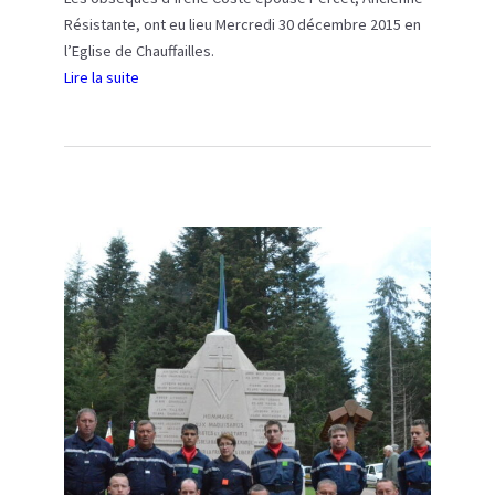
e
Résistante, ont eu lieu Mercredi 30 décembre 2015 en
n
l’Eglise de Chauffailles.
-
Lire la suite
B
:
r
O
i
b
o
s
n
è
n
q
a
u
i
e
s
s
d
’
I
r
è
n