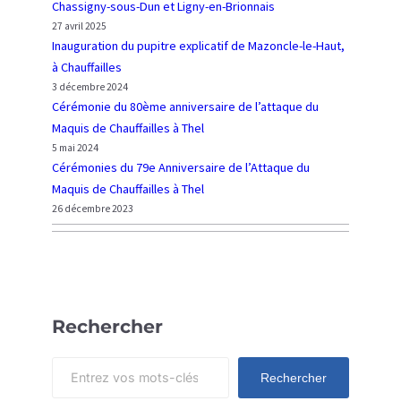
Chassigny-sous-Dun et Ligny-en-Brionnais
l
r
27 avril 2025
e
e
Inauguration du pupitre explicatif de Mazoncle-le-Haut,
s
d
à Chauffailles
à
e
3 décembre 2024
T
l
Cérémonie du 80ème anniversaire de l’attaque du
h
’
Maquis de Chauffailles à Thel
e
A
5 mai 2024
l
t
Cérémonies du 79e Anniversaire de l’Attaque du
t
Maquis de Chauffailles à Thel
a
26 décembre 2023
q
u
e
d
u
Rechercher
M
a
S
Rechercher
q
e