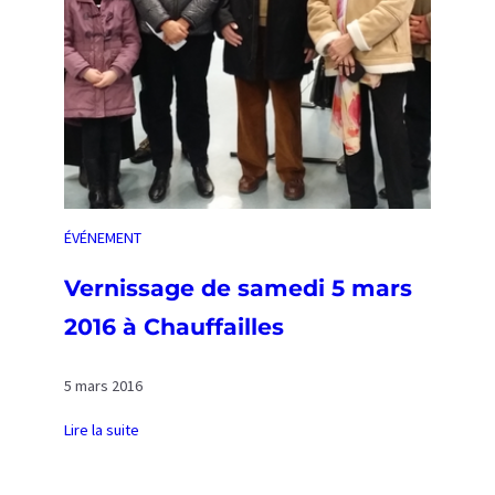
o
l
l
è
g
e
M
e
r
ÉVÉNEMENT
m
o
Vernissage de samedi 5 mars
z
2016 à Chauffailles
d
e
5 mars 2016
C
h
Lire la suite
a
:
u
V
f