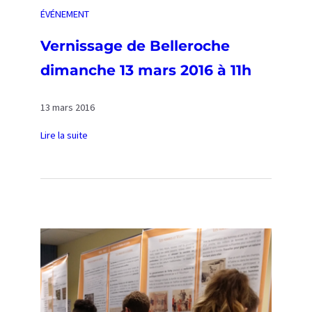
ÉVÉNEMENT
Vernissage de Belleroche
dimanche 13 mars 2016 à 11h
13 mars 2016
Lire la suite
:
V
e
r
n
i
s
s
a
g