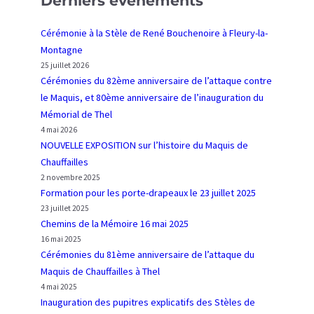
Derniers événements
d
n
u
i
Cérémonie à la Stèle de René Bouchenoire à Fleury-la-
M
e
Montagne
a
s
25 juillet 2026
q
d
Cérémonies du 82ème anniversaire de l’attaque contre
u
u
le Maquis, et 80ème anniversaire de l’inauguration du
i
7
Mémorial de Thel
s
0
4 mai 2026
d
e
NOUVELLE EXPOSITION sur l’histoire du Maquis de
e
A
Chauffailles
C
n
2 novembre 2025
h
n
Formation pour les porte-drapeaux le 23 juillet 2025
a
i
23 juillet 2025
Chemins de la Mémoire 16 mai 2025
u
v
16 mai 2025
f
e
Cérémonies du 81ème anniversaire de l’attaque du
f
r
Maquis de Chauffailles à Thel
a
s
4 mai 2025
i
a
Inauguration des pupitres explicatifs des Stèles de
l
i